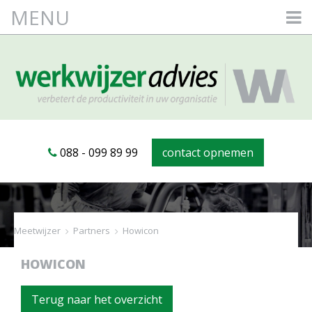
MENU
088 - 099 89 99
contact opnemen
Meetwijzer
>
Partners
>
Howicon
HOWICON
Terug naar het overzicht