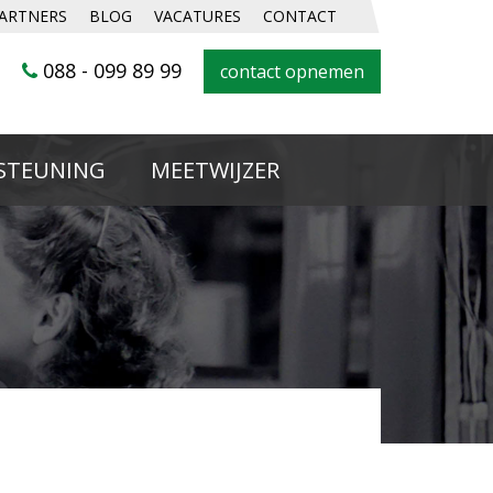
ARTNERS
BLOG
VACATURES
CONTACT
088 - 099 89 99
contact opnemen
STEUNING
MEETWIJZER