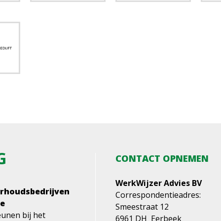
G
CONTACT OPNEMEN
WerkWijzer Advies BV
erhoudsbedrijven
Correspondentieadres:
me
Smeestraat 12
unen bij het
6961 DH Eerbeek