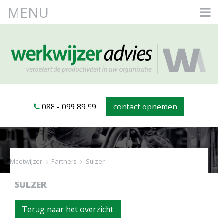
MENU
088 - 099 89 99
contact opnemen
Meetwijzer
>
Partners
>
Sulzer
SULZER
Terug naar het overzicht