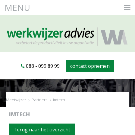
MENU
088 - 099 89 99
contact opnemen
Meetwijzer
>
Partners
>
Imtech
IMTECH
Terug naar het overzicht