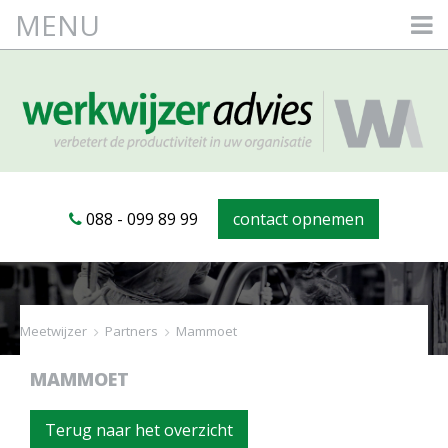
MENU
088 - 099 89 99
contact opnemen
Meetwijzer
>
Partners
>
Mammoet
MAMMOET
Terug naar het overzicht