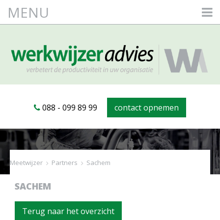
MENU
088 - 099 89 99
contact opnemen
Meetwijzer
>
Partners
>
Sachem
SACHEM
Terug naar het overzicht